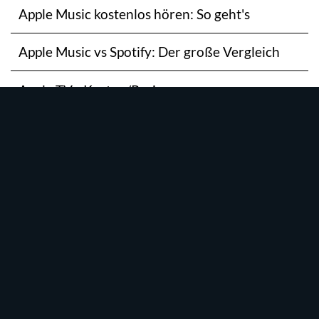
Apple Music kostenlos hören: So geht's
Apple Music vs Spotify: Der große Vergleich
Apple TV+ Kosten/Preis
Apple TV+ kostenlos
Apple TV+ kostenlos testen: Die ganze Vielfalt
Apple TV+ Empfehlungen für deine Watchlist
Das aktuelle Apple TV+ Programm im
Überblick
Apple TV+ auf der PS5 nutzen