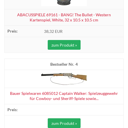
ABACUSSPIELE 69161 - BANG! The Bullet - Western
Kartenspiel, White, 32 x 10.5 x 10.5 cm
38,32 EUR
zum Produkt »
4
Bauer Spielwaren 6085012 Captain Walker: Spielzeuggewehr
für Cowboy- und Sheriff-Spiele sowie...
zum Produkt »