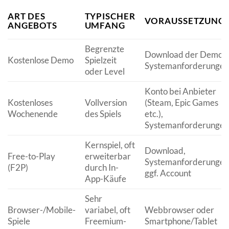
ART DES
TYPISCHER
VORAUSSETZUNG
ANGEBOTS
UMFANG
Begrenzte
Download der Demo,
Kostenlose Demo
Spielzeit
Systemanforderungen
oder Level
Konto bei Anbieter
Kostenloses
Vollversion
(Steam, Epic Games
Wochenende
des Spiels
etc.),
Systemanforderungen
Kernspiel, oft
Download,
Free-to-Play
erweiterbar
Systemanforderungen
(F2P)
durch In-
ggf. Account
App-Käufe
Sehr
Browser-/Mobile-
variabel, oft
Webbrowser oder
Spiele
Freemium-
Smartphone/Tablet