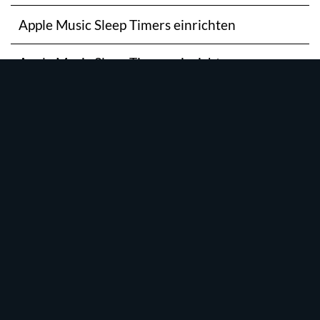
Apple Music Sleep Timers einrichten
Apple Music Sleep Timers einrichten
Apple Music vs Spotify: Der große Vergleich
Apple TV+ Kosten/Preis
Apple TV+ kostenlos
Apple TV+ kostenlos testen: Die ganze Vielfalt
Apple TV+ Empfehlungen für deine Watchlist
Das aktuelle Apple TV+ Programm im
Überblick