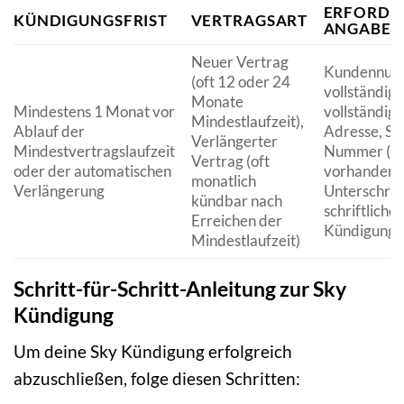
ERFORDE
KÜNDIGUNGSFRIST
VERTRAGSART
ANGABEN
Neuer Vertrag
Kundennum
(oft 12 oder 24
vollständig
Monate
Mindestens 1 Monat vor
vollständige
Mindestlaufzeit),
Ablauf der
Adresse, Sk
Verlängerter
Mindestvertragslaufzeit
Nummer (fal
Vertrag (oft
oder der automatischen
vorhanden),
monatlich
Verlängerung
Unterschrift
kündbar nach
schriftlicher
Erreichen der
Kündigung)
Mindestlaufzeit)
Schritt-für-Schritt-Anleitung zur Sky
Kündigung
Um deine Sky Kündigung erfolgreich
abzuschließen, folge diesen Schritten: