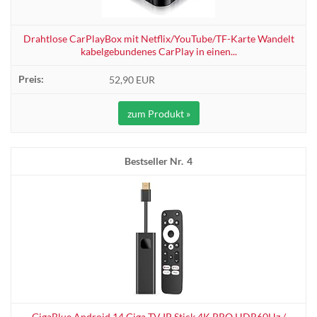
Drahtlose CarPlayBox mit Netflix/YouTube/TF-Karte Wandelt
kabelgebundenes CarPlay in einen...
52,90 EUR
zum Produkt »
4
GigaBlue Android 14 Giga TV IP Stick 4K PRO HDR60Hz /