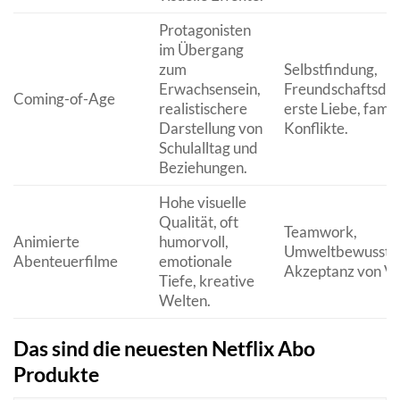
Protagonisten
im Übergang
zum
Selbstfindung,
Erwachsensein,
Freundschaftsdy
Coming-of-Age
realistischere
erste Liebe, famil
Darstellung von
Konflikte.
Schulalltag und
Beziehungen.
Hohe visuelle
Qualität, oft
Teamwork,
Animierte
humorvoll,
Umweltbewusstse
Abenteuerfilme
emotionale
Akzeptanz von Vie
Tiefe, kreative
Welten.
Das sind die neuesten Netflix Abo
Produkte