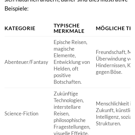
Beispiele:
TYPISCHE
KATEGORIE
MÖGLICHE T
MERKMALE
Epische Reisen,
magische
Freundschaft, Mu
Elemente,
Überwindung vo
Abenteuer/Fantasy
Entwicklung von
Hindernissen, Ka
Helden, oft
gegen Böse.
positive
Botschaften.
Zukünftige
Technologien,
Menschlichkeit in
interstellare
Zukunft, künstlic
Science-Fiction
Reisen,
Intelligenz, sozial
philosophische
Strukturen.
Fragestellungen,
visuelle Effekte.