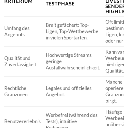
KRITERIUM
LIVESTR
TESTPHASE
SENDERN
HIGHLIG
Oft limitie
Breit gefächert: Top-
Umfang des
bestimmte
Ligen, Top-Wettbewerbe
Angebots
Ligen, klei
in vielen Sportarten.
oder nur Hi
Kann variie
Hochwertige Streams,
Qualität und
Werbeunte
geringe
Zuverlässigkeit
niedrigere
Ausfallwahrscheinlichkeit.
Qualität.
Manche Pl
Rechtliche
Legales und offizielles
operieren i
Grauzonen
Angebot.
Grauzonen,
birgt.
Häufige
Werbefrei (während des
Werbeeinb
Benutzererlebnis
Tests), intuitive
unübersich
Bedienung.