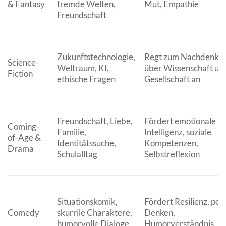
& Fantasy
fremde Welten,
Mut, Empathie
Freundschaft
Zukunftstechnologie,
Regt zum Nachdenke
Science-
Weltraum, KI,
über Wissenschaft un
Fiction
ethische Fragen
Gesellschaft an
Freundschaft, Liebe,
Fördert emotionale
Coming-
Familie,
Intelligenz, soziale
of-Age &
Identitätssuche,
Kompetenzen,
Drama
Schulalltag
Selbstreflexion
Situationskomik,
Fördert Resilienz, posi
Comedy
skurrile Charaktere,
Denken,
humorvolle Dialoge
Humorverständnis