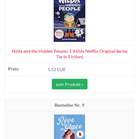
Hilda and the Hidden People: 1 (Hilda Netflix Original Series
Tie-In Fiction)
5,52 EUR
zum Produkt »
9